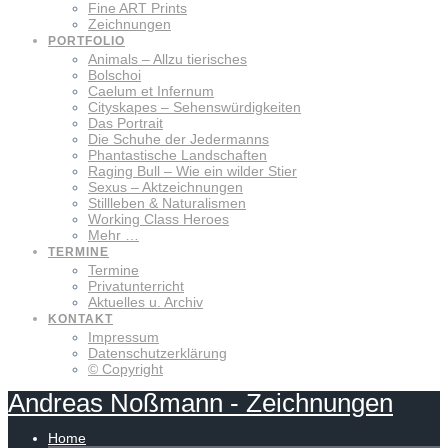
Fine ART Prints
Zeichnungen
PORTFOLIO
Animals – Allzu tierisches
Bolschoi
Caelum et Infernum
Cityskapes – Sehenswürdigkeiten
Das Portrait
Die Schuhe der Jedermanns
Phantastische Landschaften
Raging Bull – Wie ein wilder Stier
Sexus – Aktzeichnungen
Stillleben & Naturalismen
Working Class Heroes
Mehr …
TERMINE
Termine
Privatunterricht
Aktuelles u. Archiv
KONTAKT
Impressum
Datenschutzerklärung
© Copyright
Andreas
Noßmann
-
Zeichnungen
Home