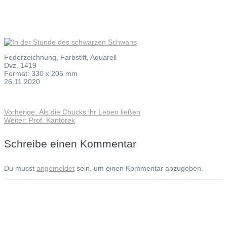
Federzeichnung, Farbstift, Aquarell
Dvz. 1419
Format: 330 x 205 mm
26.11.2020
Vorheriger
Vorherige:
Als die Chucks ihr Leben ließen
Beitragsnavigation
Nächster
Beitrag:
Weiter:
Prof. Kantorek
Beitrag:
Schreibe einen Kommentar
Du musst
angemeldet
sein, um einen Kommentar abzugeben.
Andreas Noßmann - Zeichnungen
Seiteninformationen