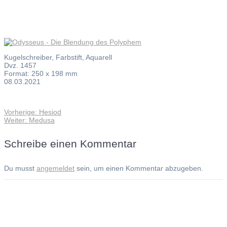
Kugelschreiber, Farbstift, Aquarell
Dvz. 1457
Format: 250 x 198 mm
08.03.2021
Vorheriger
Vorherige:
Hesiod
Beitragsnavigation
Nächster
Beitrag:
Weiter:
Medusa
Beitrag:
Schreibe einen Kommentar
Du musst
angemeldet
sein, um einen Kommentar abzugeben.
Andreas Noßmann - Zeichnungen
Seiteninformationen