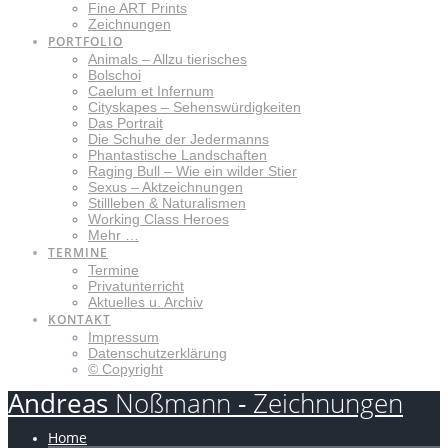
Fine ART Prints
Zeichnungen
PORTFOLIO
Animals – Allzu tierisches
Bolschoi
Caelum et Infernum
Cityskapes – Sehenswürdigkeiten
Das Portrait
Die Schuhe der Jedermanns
Phantastische Landschaften
Raging Bull – Wie ein wilder Stier
Sexus – Aktzeichnungen
Stillleben & Naturalismen
Working Class Heroes
Mehr …
TERMINE
Termine
Privatunterricht
Aktuelles u. Archiv
KONTAKT
Impressum
Datenschutzerklärung
© Copyright
Andreas
Noßmann
-
Zeichnungen
Home