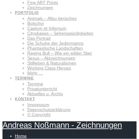
Fine ART Prints
Zeichnungen
PORTFOLIO
Animals – Allzu tierisches
Bolschoi
Caelum et Infernum
Cityskapes – Sehenswürdigkeiten
Das Portrait
Die Schuhe der Jedermanns
Phantastische Landschaften
Raging Bull – Wie ein wilder Stier
Sexus – Aktzeichnungen
Stillleben & Naturalismen
Working Class Heroes
Mehr …
TERMINE
Termine
Privatunterricht
Aktuelles u. Archiv
KONTAKT
Impressum
Datenschutzerklärung
© Copyright
Andreas
Noßmann
-
Zeichnungen
Home