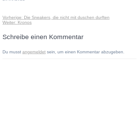
Vorheriger
Vorherige:
Die Sneakers, die nicht mit duschen durften
Beitragsnavigation
Nächster
Beitrag:
Weiter:
Kronos
Beitrag:
Schreibe einen Kommentar
Du musst
angemeldet
sein, um einen Kommentar abzugeben.
Andreas Noßmann - Zeichnungen
Seiteninformationen
Impressum
Datenschutzerklärung
© Copyright
Kontakt
© 2026 Andreas Noßmann - Zeichnungen