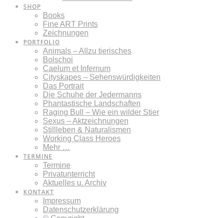
SHOP
Books
Fine ART Prints
Zeichnungen
PORTFOLIO
Animals – Allzu tierisches
Bolschoi
Caelum et Infernum
Cityskapes – Sehenswürdigkeiten
Das Portrait
Die Schuhe der Jedermanns
Phantastische Landschaften
Raging Bull – Wie ein wilder Stier
Sexus – Aktzeichnungen
Stillleben & Naturalismen
Working Class Heroes
Mehr …
TERMINE
Termine
Privatunterricht
Aktuelles u. Archiv
KONTAKT
Impressum
Datenschutzerklärung