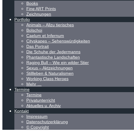
Books
Fine ART Prints
Zeichnungen
Portfolio
Animals – Allzu tierisches
Bolschoi
Caelum et Infernum
Cityskapes – Sehenswürdigkeiten
Das Portrait
Die Schuhe der Jedermanns
Phantastische Landschaften
Raging Bull – Wie ein wilder Stier
Sexus – Aktzeichnungen
Stillleben & Naturalismen
Working Class Heroes
Mehr …
Termine
Termine
Privatunterricht
Aktuelles u. Archiv
Kontakt
Impressum
Datenschutzerklärung
© Copyright