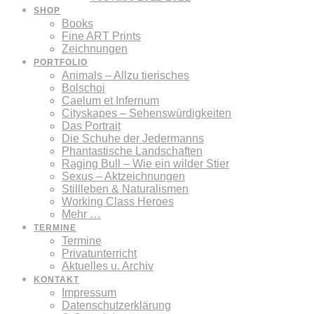
SHOP
Books
Fine ART Prints
Zeichnungen
PORTFOLIO
Animals – Allzu tierisches
Bolschoi
Caelum et Infernum
Cityskapes – Sehenswürdigkeiten
Das Portrait
Die Schuhe der Jedermanns
Phantastische Landschaften
Raging Bull – Wie ein wilder Stier
Sexus – Aktzeichnungen
Stillleben & Naturalismen
Working Class Heroes
Mehr …
TERMINE
Termine
Privatunterricht
Aktuelles u. Archiv
KONTAKT
Impressum
Datenschutzerklärung