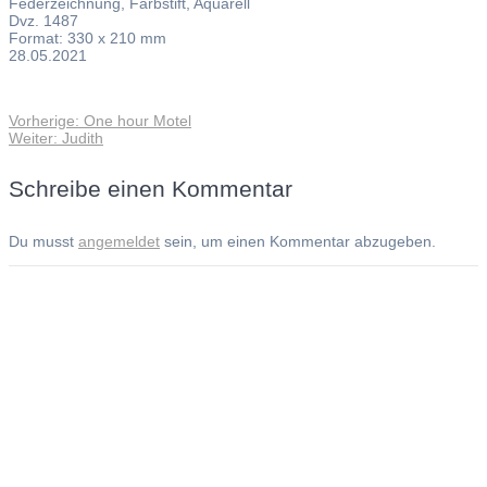
Federzeichnung, Farbstift, Aquarell
Dvz. 1487
Format: 330 x 210 mm
28.05.2021
Vorheriger
Vorherige:
One hour Motel
Beitragsnavigation
Nächster
Beitrag:
Weiter:
Judith
Beitrag:
Schreibe einen Kommentar
Du musst
angemeldet
sein, um einen Kommentar abzugeben.
Andreas Noßmann - Zeichnungen
Seiteninformationen
Impressum
Datenschutzerklärung
© Copyright
Kontakt
© 2026 Andreas Noßmann - Zeichnungen