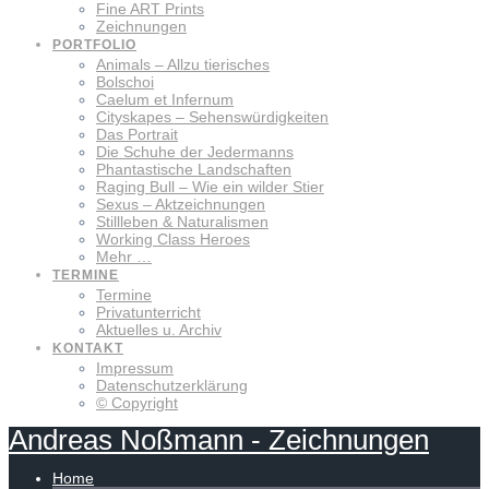
Fine ART Prints
Zeichnungen
PORTFOLIO
Animals – Allzu tierisches
Bolschoi
Caelum et Infernum
Cityskapes – Sehenswürdigkeiten
Das Portrait
Die Schuhe der Jedermanns
Phantastische Landschaften
Raging Bull – Wie ein wilder Stier
Sexus – Aktzeichnungen
Stillleben & Naturalismen
Working Class Heroes
Mehr …
TERMINE
Termine
Privatunterricht
Aktuelles u. Archiv
KONTAKT
Impressum
Datenschutzerklärung
© Copyright
Andreas
Noßmann
-
Zeichnungen
Home