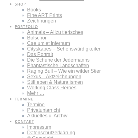
SHOP
Books
Fine ART Prints
Zeichnungen
PORTFOLIO
Animals – Allzu tierisches
Bolschoi
Caelum et Infernum
Cityskapes – Sehenswürdigkeiten
Das Portrait
Die Schuhe der Jedermanns
Phantastische Landschaften
Raging Bull – Wie ein wilder Stier
Sexus – Aktzeichnungen
Stillleben & Naturalismen
Working Class Heroes
Mehr …
TERMINE
Termine
Privatunterricht
Aktuelles u. Archiv
KONTAKT
Impressum
Datenschutzerklärung