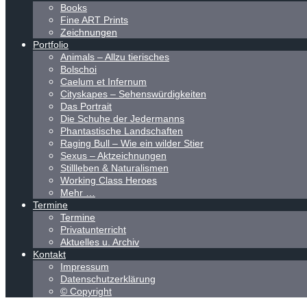
Books
Fine ART Prints
Zeichnungen
Portfolio
Animals – Allzu tierisches
Bolschoi
Caelum et Infernum
Cityskapes – Sehenswürdigkeiten
Das Portrait
Die Schuhe der Jedermanns
Phantastische Landschaften
Raging Bull – Wie ein wilder Stier
Sexus – Aktzeichnungen
Stillleben & Naturalismen
Working Class Heroes
Mehr …
Termine
Termine
Privatunterricht
Aktuelles u. Archiv
Kontakt
Impressum
Datenschutzerklärung
© Copyright