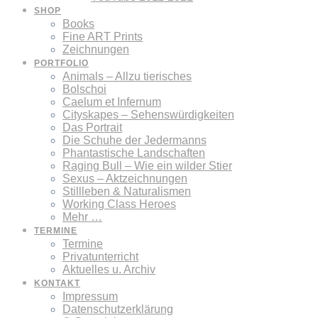
SHOP
Books
Fine ART Prints
Zeichnungen
PORTFOLIO
Animals – Allzu tierisches
Bolschoi
Caelum et Infernum
Cityskapes – Sehenswürdigkeiten
Das Portrait
Die Schuhe der Jedermanns
Phantastische Landschaften
Raging Bull – Wie ein wilder Stier
Sexus – Aktzeichnungen
Stillleben & Naturalismen
Working Class Heroes
Mehr …
TERMINE
Termine
Privatunterricht
Aktuelles u. Archiv
KONTAKT
Impressum
Datenschutzerklärung