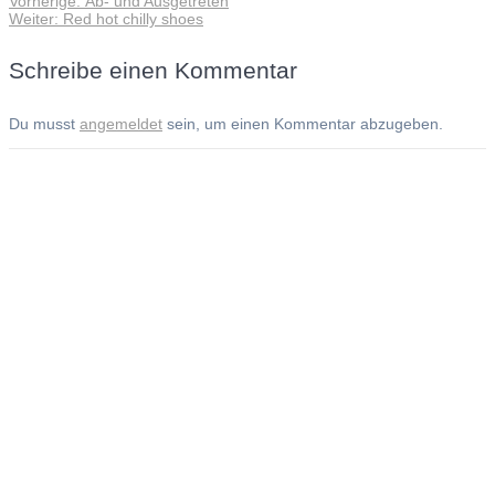
Vorherige:
Ab- und Ausgetreten
Beitragsnavigation
Nächster
Beitrag:
Weiter:
Red hot chilly shoes
Beitrag:
Schreibe einen Kommentar
Du musst
angemeldet
sein, um einen Kommentar abzugeben.
Andreas Noßmann - Zeichnungen
Seiteninformationen
Impressum
Datenschutzerklärung
© Copyright
Kontakt
© 2026 Andreas Noßmann - Zeichnungen