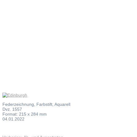
Edinburgh
Federzeichnung, Farbstift, Aquarell
Dvz. 1557
Format: 215 x 284 mm
04.01.2022
Vorheriger