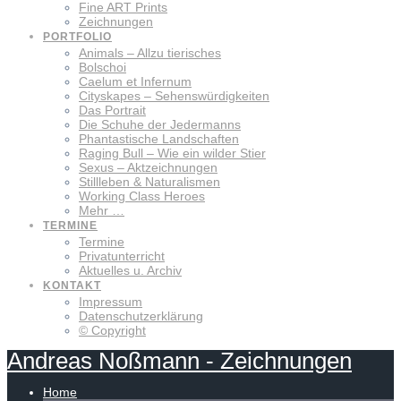
Fine ART Prints
Zeichnungen
PORTFOLIO
Animals – Allzu tierisches
Bolschoi
Caelum et Infernum
Cityskapes – Sehenswürdigkeiten
Das Portrait
Die Schuhe der Jedermanns
Phantastische Landschaften
Raging Bull – Wie ein wilder Stier
Sexus – Aktzeichnungen
Stillleben & Naturalismen
Working Class Heroes
Mehr …
TERMINE
Termine
Privatunterricht
Aktuelles u. Archiv
KONTAKT
Impressum
Datenschutzerklärung
© Copyright
Andreas
Noßmann
-
Zeichnungen
Home