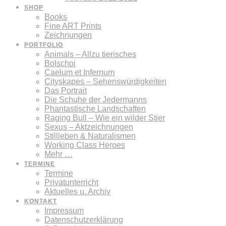
SHOP
Books
Fine ART Prints
Zeichnungen
PORTFOLIO
Animals – Allzu tierisches
Bolschoi
Caelum et Infernum
Cityskapes – Sehenswürdigkeiten
Das Portrait
Die Schuhe der Jedermanns
Phantastische Landschaften
Raging Bull – Wie ein wilder Stier
Sexus – Aktzeichnungen
Stillleben & Naturalismen
Working Class Heroes
Mehr …
TERMINE
Termine
Privatunterricht
Aktuelles u. Archiv
KONTAKT
Impressum
Datenschutzerklärung