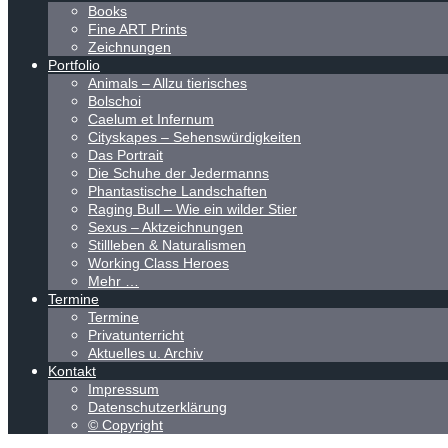
Books
Fine ART Prints
Zeichnungen
Portfolio
Animals – Allzu tierisches
Bolschoi
Caelum et Infernum
Cityskapes – Sehenswürdigkeiten
Das Portrait
Die Schuhe der Jedermanns
Phantastische Landschaften
Raging Bull – Wie ein wilder Stier
Sexus – Aktzeichnungen
Stillleben & Naturalismen
Working Class Heroes
Mehr …
Termine
Termine
Privatunterricht
Aktuelles u. Archiv
Kontakt
Impressum
Datenschutzerklärung
© Copyright