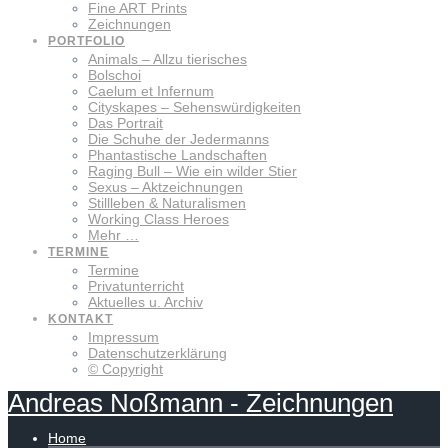
Fine ART Prints
Zeichnungen
PORTFOLIO
Animals – Allzu tierisches
Bolschoi
Caelum et Infernum
Cityskapes – Sehenswürdigkeiten
Das Portrait
Die Schuhe der Jedermanns
Phantastische Landschaften
Raging Bull – Wie ein wilder Stier
Sexus – Aktzeichnungen
Stillleben & Naturalismen
Working Class Heroes
Mehr …
TERMINE
Termine
Privatunterricht
Aktuelles u. Archiv
KONTAKT
Impressum
Datenschutzerklärung
© Copyright
Andreas
Noßmann
-
Zeichnungen
Home