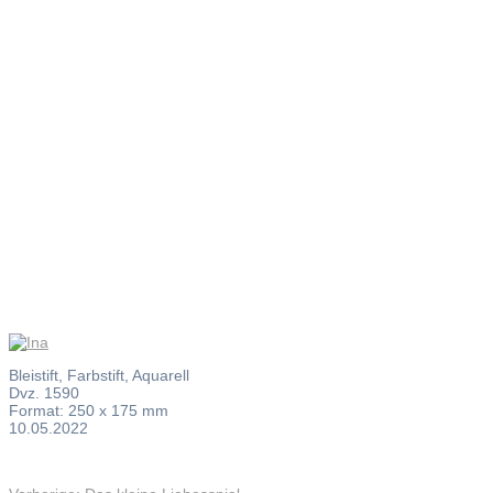
Ina
Bleistift, Farbstift, Aquarell
Dvz. 1590
Format: 250 x 175 mm
10.05.2022
Vorheriger