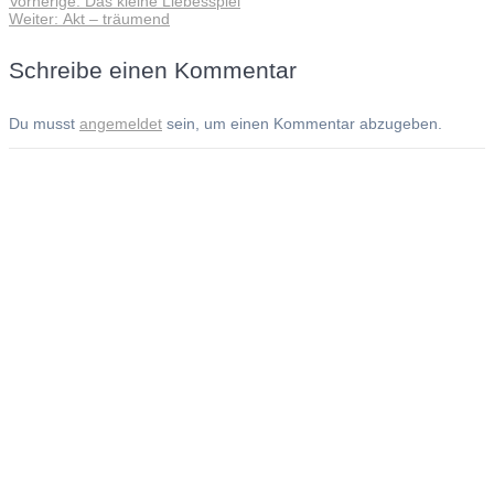
Vorherige:
Das kleine Liebesspiel
Beitragsnavigation
Nächster
Beitrag:
Weiter:
Akt – träumend
Beitrag:
Schreibe einen Kommentar
Du musst
angemeldet
sein, um einen Kommentar abzugeben.
Andreas Noßmann - Zeichnungen
Seiteninformationen
Impressum
Datenschutzerklärung
© Copyright
Kontakt
© 2026 Andreas Noßmann - Zeichnungen