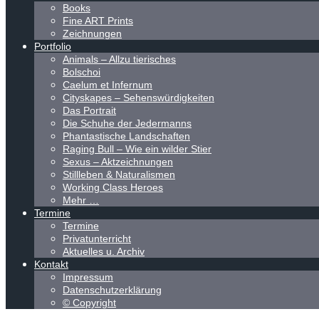
Books
Fine ART Prints
Zeichnungen
Portfolio
Animals – Allzu tierisches
Bolschoi
Caelum et Infernum
Cityskapes – Sehenswürdigkeiten
Das Portrait
Die Schuhe der Jedermanns
Phantastische Landschaften
Raging Bull – Wie ein wilder Stier
Sexus – Aktzeichnungen
Stillleben & Naturalismen
Working Class Heroes
Mehr …
Termine
Termine
Privatunterricht
Aktuelles u. Archiv
Kontakt
Impressum
Datenschutzerklärung
© Copyright