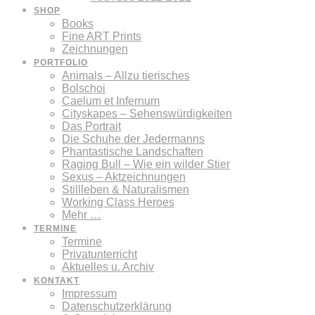
SHOP
Books
Fine ART Prints
Zeichnungen
PORTFOLIO
Animals – Allzu tierisches
Bolschoi
Caelum et Infernum
Cityskapes – Sehenswürdigkeiten
Das Portrait
Die Schuhe der Jedermanns
Phantastische Landschaften
Raging Bull – Wie ein wilder Stier
Sexus – Aktzeichnungen
Stillleben & Naturalismen
Working Class Heroes
Mehr …
TERMINE
Termine
Privatunterricht
Aktuelles u. Archiv
KONTAKT
Impressum
Datenschutzerklärung