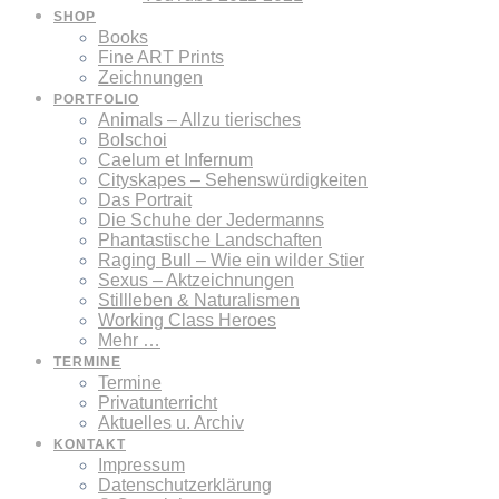
SHOP
Books
Fine ART Prints
Zeichnungen
PORTFOLIO
Animals – Allzu tierisches
Bolschoi
Caelum et Infernum
Cityskapes – Sehenswürdigkeiten
Das Portrait
Die Schuhe der Jedermanns
Phantastische Landschaften
Raging Bull – Wie ein wilder Stier
Sexus – Aktzeichnungen
Stillleben & Naturalismen
Working Class Heroes
Mehr …
TERMINE
Termine
Privatunterricht
Aktuelles u. Archiv
KONTAKT
Impressum
Datenschutzerklärung