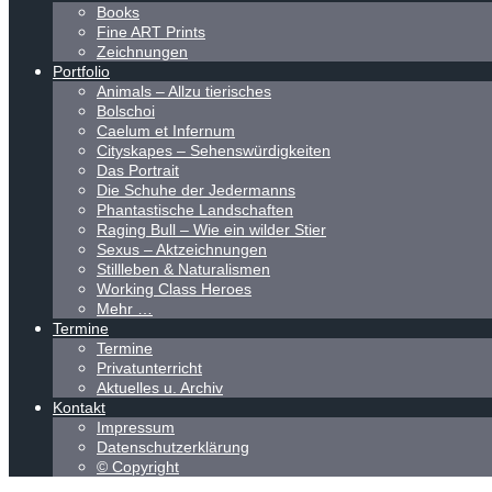
Books
Fine ART Prints
Zeichnungen
Portfolio
Animals – Allzu tierisches
Bolschoi
Caelum et Infernum
Cityskapes – Sehenswürdigkeiten
Das Portrait
Die Schuhe der Jedermanns
Phantastische Landschaften
Raging Bull – Wie ein wilder Stier
Sexus – Aktzeichnungen
Stillleben & Naturalismen
Working Class Heroes
Mehr …
Termine
Termine
Privatunterricht
Aktuelles u. Archiv
Kontakt
Impressum
Datenschutzerklärung
© Copyright