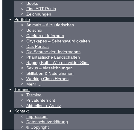
Books
Fine ART Prints
Zeichnungen
Portfolio
Animals – Allzu tierisches
Bolschoi
Caelum et Infernum
Cityskapes – Sehenswürdigkeiten
Das Portrait
Die Schuhe der Jedermanns
Phantastische Landschaften
Raging Bull – Wie ein wilder Stier
Sexus – Aktzeichnungen
Stillleben & Naturalismen
Working Class Heroes
Mehr …
Termine
Termine
Privatunterricht
Aktuelles u. Archiv
Kontakt
Impressum
Datenschutzerklärung
© Copyright