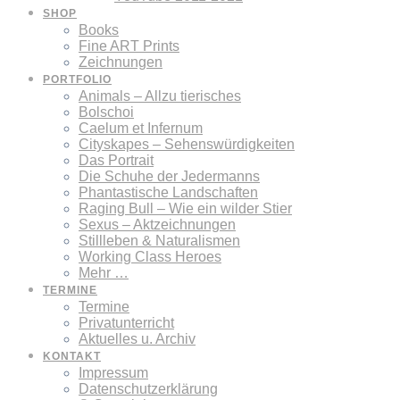
SHOP
Books
Fine ART Prints
Zeichnungen
PORTFOLIO
Animals – Allzu tierisches
Bolschoi
Caelum et Infernum
Cityskapes – Sehenswürdigkeiten
Das Portrait
Die Schuhe der Jedermanns
Phantastische Landschaften
Raging Bull – Wie ein wilder Stier
Sexus – Aktzeichnungen
Stillleben & Naturalismen
Working Class Heroes
Mehr …
TERMINE
Termine
Privatunterricht
Aktuelles u. Archiv
KONTAKT
Impressum
Datenschutzerklärung