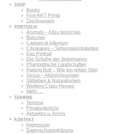
SHOP
Books
Fine ART Prints
Zeichnungen
PORTFOLIO
Animals – Allzu tierisches
Bolschoi
Caelum et Infernum
Cityskapes – Sehenswürdigkeiten
Das Portrait
Die Schuhe der Jedermanns
Phantastische Landschaften
Raging Bull – Wie ein wilder Stier
Sexus – Aktzeichnungen
Stillleben & Naturalismen
Working Class Heroes
Mehr …
TERMINE
Termine
Privatunterricht
Aktuelles u. Archiv
KONTAKT
Impressum
Datenschutzerklärung