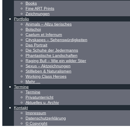
Books
Fine ART Prints
Zeichnungen
Portfolio
Animals – Allzu tierisches
Bolschoi
Caelum et Infernum
Cityskapes – Sehenswürdigkeiten
Das Portrait
Die Schuhe der Jedermanns
Phantastische Landschaften
Raging Bull – Wie ein wilder Stier
Sexus – Aktzeichnungen
Stillleben & Naturalismen
Working Class Heroes
Mehr …
Termine
Termine
Privatunterricht
Aktuelles u. Archiv
Kontakt
Impressum
Datenschutzerklärung
© Copyright