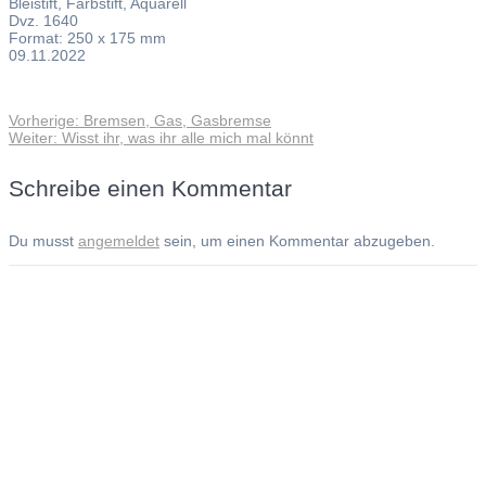
Bleistift, Farbstift, Aquarell
Dvz. 1640
Format: 250 x 175 mm
09.11.2022
Vorheriger
Vorherige:
Bremsen, Gas, Gasbremse
Beitragsnavigation
Nächster
Beitrag:
Weiter:
Wisst ihr, was ihr alle mich mal könnt
Beitrag:
Schreibe einen Kommentar
Du musst
angemeldet
sein, um einen Kommentar abzugeben.
Andreas Noßmann - Zeichnungen
Seiteninformationen
Impressum
Datenschutzerklärung
© Copyright
Kontakt
© 2026 Andreas Noßmann - Zeichnungen