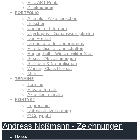
Fine ART Prints
Zeichnungen
PORTFOLIO
Animals – Allzu tierisches
Bolschoi
Caelum et Infernum
Cityskapes – Sehenswürdigkeiten
Das Portrait
Die Schuhe der Jedermanns
Phantastische Landschaften
Raging Bull – Wie ein wilder Stier
Sexus – Aktzeichnungen
Stillleben & Naturalismen
Working Class Heroes
Mehr …
TERMINE
Termine
Privatunterricht
Aktuelles u. Archiv
KONTAKT
Impressum
Datenschutzerklärung
© Copyright
Andreas
Noßmann
-
Zeichnungen
Home