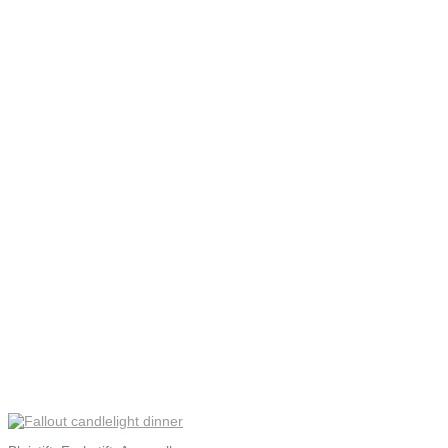
Fallout
candleligh
dinner