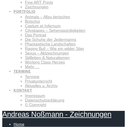
Fine ART Prints
Zeichnungen
PORTFOLIO
Animals – Allzu tierisches
Bolschoi
Caelum et Infernum
Cityskapes – Sehenswürdigkeiten
Das Portrait
Die Schuhe der Jedermanns
Phantastische Landschaften
Raging Bull – Wie ein wilder Stier
Sexus – Aktzeichnungen
Stillleben & Naturalismen
Working Class Heroes
Mehr …
TERMINE
Termine
Privatunterricht
Aktuelles u. Archiv
KONTAKT
Impressum
Datenschutzerklärung
© Copyright
Andreas
Noßmann
-
Zeichnungen
Home