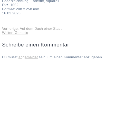
Federzeichnung, Farbstift, Aquarell
Dvz. 1662
Format: 208 x 258 mm
16.02.2023
Vorheriger
Vorherige:
Auf dem Dach einer Stadt
Beitragsnavigation
Nächster
Beitrag:
Weiter:
Genesis
Beitrag:
Schreibe einen Kommentar
Du musst
angemeldet
sein, um einen Kommentar abzugeben.
Andreas Noßmann - Zeichnungen
Seiteninformationen
Impressum
Datenschutzerklärung
© Copyright
Kontakt
© 2026 Andreas Noßmann - Zeichnungen