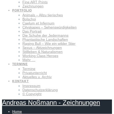
Fine ART Prints
Zeichnungen
PORTFOLIO
Animals – Allzu tierisches
Bolschoi
Caelum et Infernum
Cityskapes – Sehenswürdigkeiten
Das Portrait
Die Schuhe der Jedermanns
Phantastische Landschaften
Raging Bull – Wie ein wilder Stier
Sexus – Aktzeichnungen
Stillleben & Naturalismen
Working Class Heroes
Mehr …
TERMINE
Termine
Privatunterricht
Aktuelles u. Archiv
KONTAKT
Impressum
Datenschutzerklärung
© Copyright
Andreas
Noßmann
-
Zeichnungen
Home