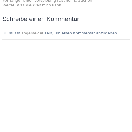
Vorherige:
Unter Vorspielung falscher Tatsachen
Beitragsnavigation
Nächster
Beitrag:
Weiter:
Was die Welt mich kann
Beitrag:
Schreibe einen Kommentar
Du musst
angemeldet
sein, um einen Kommentar abzugeben.
Andreas Noßmann - Zeichnungen
Seiteninformationen
Impressum
Datenschutzerklärung
© Copyright
Kontakt
© 2026 Andreas Noßmann - Zeichnungen