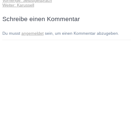
Vorherige:
Selbstgespräch
Beitragsnavigation
Nächster
Beitrag:
Weiter:
Karussell
Beitrag:
Schreibe einen Kommentar
Du musst
angemeldet
sein, um einen Kommentar abzugeben.
Andreas Noßmann - Zeichnungen
Seiteninformationen
Impressum
Datenschutzerklärung
© Copyright
Kontakt
© 2026 Andreas Noßmann - Zeichnungen