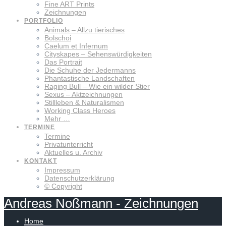
Fine ART Prints
Zeichnungen
PORTFOLIO
Animals – Allzu tierisches
Bolschoi
Caelum et Infernum
Cityskapes – Sehenswürdigkeiten
Das Portrait
Die Schuhe der Jedermanns
Phantastische Landschaften
Raging Bull – Wie ein wilder Stier
Sexus – Aktzeichnungen
Stillleben & Naturalismen
Working Class Heroes
Mehr …
TERMINE
Termine
Privatunterricht
Aktuelles u. Archiv
KONTAKT
Impressum
Datenschutzerklärung
© Copyright
Andreas
Noßmann
-
Zeichnungen
Home