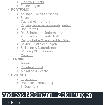
Fine ART Prints
Zeichnungen
PORTFOLIO
Animals – Allzu tierisches
Bolschoi
Caelum et Infernum
Cityskapes – Sehenswürdigkeiten
Das Portrait
Die Schuhe der Jedermanns
Phantastische Landschaften
Raging Bull – Wie ein wilder Stier
Sexus – Aktzeichnungen
Stillleben & Naturalismen
Working Class Heroes
Mehr …
TERMINE
Termine
Privatunterricht
Aktuelles u. Archiv
KONTAKT
Impressum
Datenschutzerklärung
© Copyright
Andreas
Noßmann
-
Zeichnungen
Home