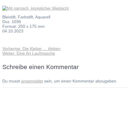
Bleistift, Farbstift, Aquarell
Dvz. 1696
Format: 250 x 175 mm
04.10.2023
Vorheriger
Vorherige:
Die Kleber … kleben
Beitragsnavigation
Nächster
Beitrag:
Weiter:
Eine Art Laufmasche
Beitrag:
Schreibe einen Kommentar
Du musst
angemeldet
sein, um einen Kommentar abzugeben.
Andreas Noßmann - Zeichnungen
Seiteninformationen
Impressum
Datenschutzerklärung
© Copyright