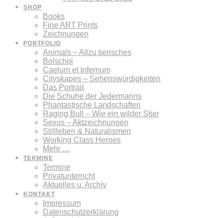
SHOP
Books
Fine ART Prints
Zeichnungen
PORTFOLIO
Animals – Allzu tierisches
Bolschoi
Caelum et Infernum
Cityskapes – Sehenswürdigkeiten
Das Portrait
Die Schuhe der Jedermanns
Phantastische Landschaften
Raging Bull – Wie ein wilder Stier
Sexus – Aktzeichnungen
Stillleben & Naturalismen
Working Class Heroes
Mehr …
TERMINE
Termine
Privatunterricht
Aktuelles u. Archiv
KONTAKT
Impressum
Datenschutzerklärung