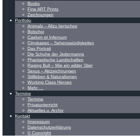
Books
Fine ART Prints
Zeichnungen
Portfolio
Animals – Allzu tierisches
Bolschoi
Caelum et Infernum
Cityskapes – Sehenswürdigkeiten
Das Portrait
Die Schuhe der Jedermanns
Phantastische Landschaften
Raging Bull – Wie ein wilder Stier
Sexus – Aktzeichnungen
Stillleben & Naturalismen
Working Class Heroes
Mehr …
Termine
Termine
Privatunterricht
Aktuelles u. Archiv
Kontakt
Impressum
Datenschutzerklärung
© Copyright