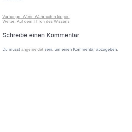
Vorheriger
Vorherige:
Wenn Wahrheiten kippen
Beitragsnavigation
Nächster
Beitrag:
Weiter:
Auf dem Thron des Wissens
Beitrag:
Schreibe einen Kommentar
Du musst
angemeldet
sein, um einen Kommentar abzugeben.
Andreas Noßmann - Zeichnungen
Seiteninformationen
Impressum
Datenschutzerklärung
© Copyright
Kontakt
© 2026 Andreas Noßmann - Zeichnungen