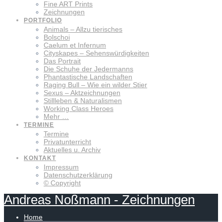
Fine ART Prints
Zeichnungen
PORTFOLIO
Animals – Allzu tierisches
Bolschoi
Caelum et Infernum
Cityskapes – Sehenswürdigkeiten
Das Portrait
Die Schuhe der Jedermanns
Phantastische Landschaften
Raging Bull – Wie ein wilder Stier
Sexus – Aktzeichnungen
Stillleben & Naturalismen
Working Class Heroes
Mehr …
TERMINE
Termine
Privatunterricht
Aktuelles u. Archiv
KONTAKT
Impressum
Datenschutzerklärung
© Copyright
Andreas
Noßmann
-
Zeichnungen
Home