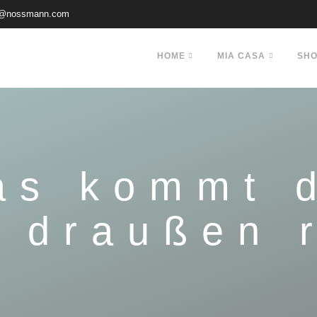
@nossmann.com
HOME
MIA CASA
SH
as kommt 
 draußen 