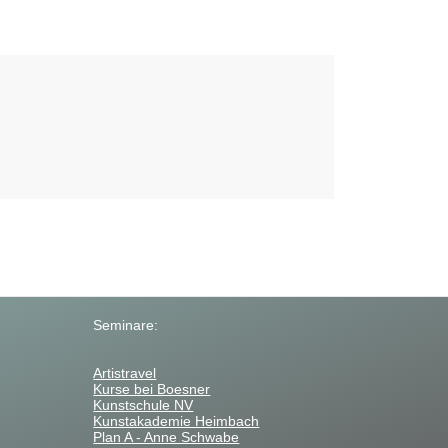
Beitrag:
Seminare:
Artistravel
Kurse bei Boesner
Kunstschule NV
Kunstakademie Heimbach
Plan A - Anne Schwabe