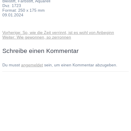
Bleistift, Farbstift, Aquarell
Dvz. 1723
Format: 250 x 175 mm
09.01.2024
Vorheriger
Vorherige:
So, wie die Zeit verrinnt, ist es wohl von Anbeginn
Beitragsnavigation
Nächster
Beitrag:
Weiter:
Wie gewonnen, so zerronnen
Beitrag:
Schreibe einen Kommentar
Du musst
angemeldet
sein, um einen Kommentar abzugeben.
Andreas Noßmann - Zeichnungen
Seiteninformationen
Impressum
Datenschutzerklärung
© Copyright
Kontakt
© 2026 Andreas Noßmann - Zeichnungen