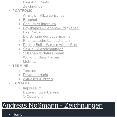
Fine ART Prints
Zeichnungen
PORTFOLIO
Animals – Allzu tierisches
Bolschoi
Caelum et Infernum
Cityskapes – Sehenswürdigkeiten
Das Portrait
Die Schuhe der Jedermanns
Phantastische Landschaften
Raging Bull – Wie ein wilder Stier
Sexus – Aktzeichnungen
Stillleben & Naturalismen
Working Class Heroes
Mehr …
TERMINE
Termine
Privatunterricht
Aktuelles u. Archiv
KONTAKT
Impressum
Datenschutzerklärung
© Copyright
Andreas
Noßmann
-
Zeichnungen
Home