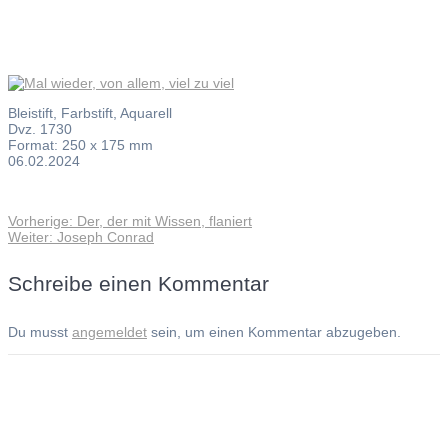
Bleistift, Farbstift, Aquarell
Dvz. 1730
Format: 250 x 175 mm
06.02.2024
Vorheriger
Vorherige:
Der, der mit Wissen, flaniert
Beitragsnavigation
Nächster
Beitrag:
Weiter:
Joseph Conrad
Beitrag:
Schreibe einen Kommentar
Du musst
angemeldet
sein, um einen Kommentar abzugeben.
Andreas Noßmann - Zeichnungen
Seiteninformationen