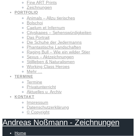
Fine ART Prints
Zeichnungen
PORTFOLIO
Animals – Allzu tierisches
Bolschoi
Caelum et Infernum
Cityskapes – Sehenswürdigkeiten
Das Portrait
Die Schuhe der Jedermanns
Phantastische Landschaften
Raging Bull – Wie ein wilder Stier
Sexus – Aktzeichnungen
Stillleben & Naturalismen
Working Class Heroes
Mehr …
TERMINE
Termine
Privatunterricht
Aktuelles u. Archiv
KONTAKT
Impressum
Datenschutzerklärung
© Copyright
Andreas
Noßmann
-
Zeichnungen
Home