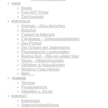
SHOP
Books
Fine ART Prints
Zeichnungen
PORTFOLIO
Animals – Allzu tierisches
Bolschoi
Caelum et Infernum
Cityskapes – Sehenswürdigkeiten
Das Portrait
Die Schuhe der Jedermanns
Phantastische Landschaften
Raging Bull – Wie ein wilder Stier
Sexus – Aktzeichnungen
Stillleben & Naturalismen
Working Class Heroes
Mehr …
TERMINE
Termine
Privatunterricht
Aktuelles u. Archiv
KONTAKT
Impressum
Datenschutzerklärung