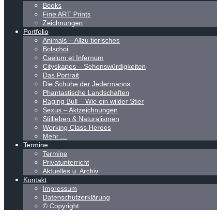
Books
Fine ART Prints
Zeichnungen
Portfolio
Animals – Allzu tierisches
Bolschoi
Caelum et Infernum
Cityskapes – Sehenswürdigkeiten
Das Portrait
Die Schuhe der Jedermanns
Phantastische Landschaften
Raging Bull – Wie ein wilder Stier
Sexus – Aktzeichnungen
Stillleben & Naturalismen
Working Class Heroes
Mehr …
Termine
Termine
Privatunterricht
Aktuelles u. Archiv
Kontakt
Impressum
Datenschutzerklärung
© Copyright