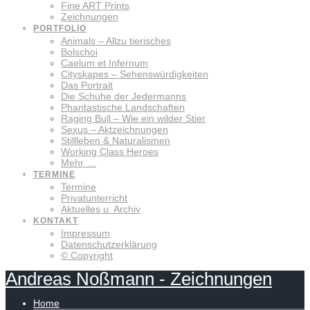
Fine ART Prints
Zeichnungen
PORTFOLIO
Animals – Allzu tierisches
Bolschoi
Caelum et Infernum
Cityskapes – Sehenswürdigkeiten
Das Portrait
Die Schuhe der Jedermanns
Phantastische Landschaften
Raging Bull – Wie ein wilder Stier
Sexus – Aktzeichnungen
Stillleben & Naturalismen
Working Class Heroes
Mehr …
TERMINE
Termine
Privatunterricht
Aktuelles u. Archiv
KONTAKT
Impressum
Datenschutzerklärung
© Copyright
Andreas
Noßmann
-
Zeichnungen
Home