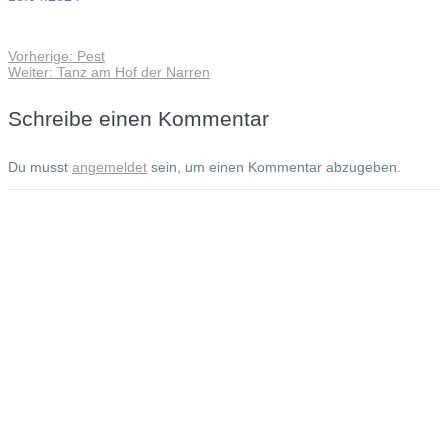
Vorheriger
Vorherige:
Pest
Beitragsnavigation
Nächster
Beitrag:
Weiter:
Tanz am Hof der Narren
Beitrag:
Schreibe einen Kommentar
Du musst
angemeldet
sein, um einen Kommentar abzugeben.
Andreas Noßmann - Zeichnungen
Seiteninformationen
Impressum
Datenschutzerklärung
© Copyright
Kontakt
© 2026 Andreas Noßmann - Zeichnungen