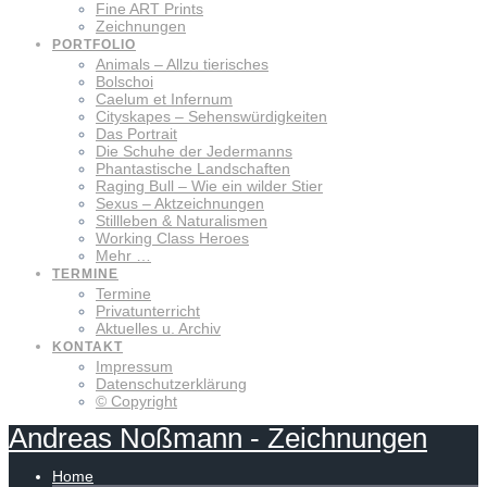
Fine ART Prints
Zeichnungen
PORTFOLIO
Animals – Allzu tierisches
Bolschoi
Caelum et Infernum
Cityskapes – Sehenswürdigkeiten
Das Portrait
Die Schuhe der Jedermanns
Phantastische Landschaften
Raging Bull – Wie ein wilder Stier
Sexus – Aktzeichnungen
Stillleben & Naturalismen
Working Class Heroes
Mehr …
TERMINE
Termine
Privatunterricht
Aktuelles u. Archiv
KONTAKT
Impressum
Datenschutzerklärung
© Copyright
Andreas
Noßmann
-
Zeichnungen
Home