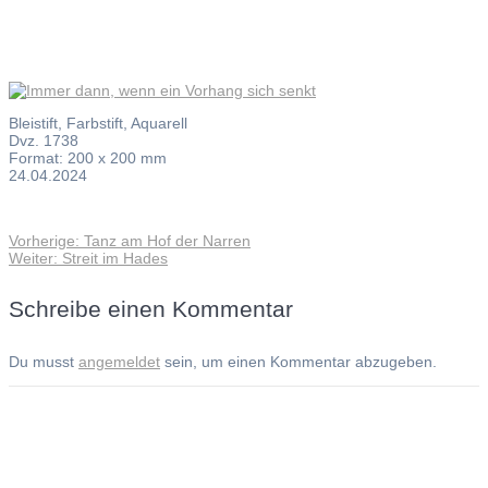
Bleistift, Farbstift, Aquarell
Dvz. 1738
Format: 200 x 200 mm
24.04.2024
Vorheriger
Vorherige:
Tanz am Hof der Narren
Beitragsnavigation
Nächster
Beitrag:
Weiter:
Streit im Hades
Beitrag:
Schreibe einen Kommentar
Du musst
angemeldet
sein, um einen Kommentar abzugeben.
Andreas Noßmann - Zeichnungen
Seiteninformationen