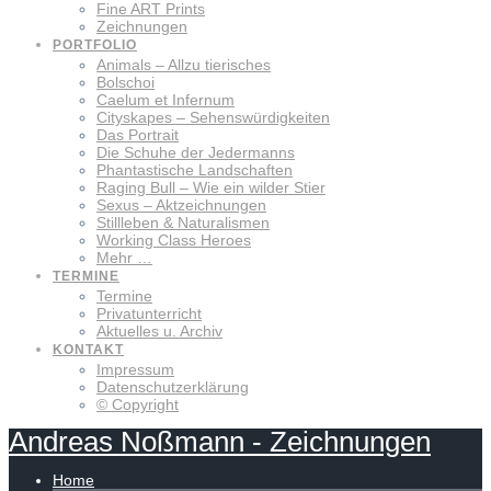
Fine ART Prints
Zeichnungen
PORTFOLIO
Animals – Allzu tierisches
Bolschoi
Caelum et Infernum
Cityskapes – Sehenswürdigkeiten
Das Portrait
Die Schuhe der Jedermanns
Phantastische Landschaften
Raging Bull – Wie ein wilder Stier
Sexus – Aktzeichnungen
Stillleben & Naturalismen
Working Class Heroes
Mehr …
TERMINE
Termine
Privatunterricht
Aktuelles u. Archiv
KONTAKT
Impressum
Datenschutzerklärung
© Copyright
Andreas
Noßmann
-
Zeichnungen
Home