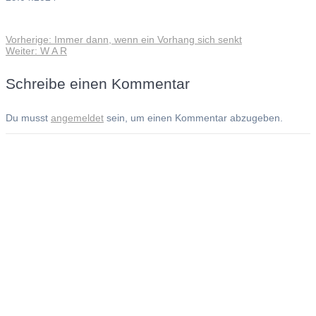
Vorheriger
Vorherige:
Immer dann, wenn ein Vorhang sich senkt
Beitragsnavigation
Nächster
Beitrag:
Weiter:
W A R
Beitrag:
Schreibe einen Kommentar
Du musst
angemeldet
sein, um einen Kommentar abzugeben.
Andreas Noßmann - Zeichnungen
Seiteninformationen
Impressum
Datenschutzerklärung
© Copyright
Kontakt
© 2026 Andreas Noßmann - Zeichnungen