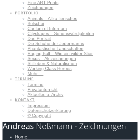
Fine ART Prints
Zeichnungen
PORTFOLIO
Animals – Allzu tierisches
Bolschoi
Caelum et Infernum
Cityskapes – Sehenswürdigkeiten
Das Portrait
Die Schuhe der Jedermanns
Phantastische Landschaften
Raging Bull – Wie ein wilder Stier
Sexus – Aktzeichnungen
Stillleben & Naturalismen
Working Class Heroes
Mehr …
TERMINE
Termine
Privatunterricht
Aktuelles u. Archiv
KONTAKT
Impressum
Datenschutzerklärung
© Copyright
Andreas
Noßmann
-
Zeichnungen
Home