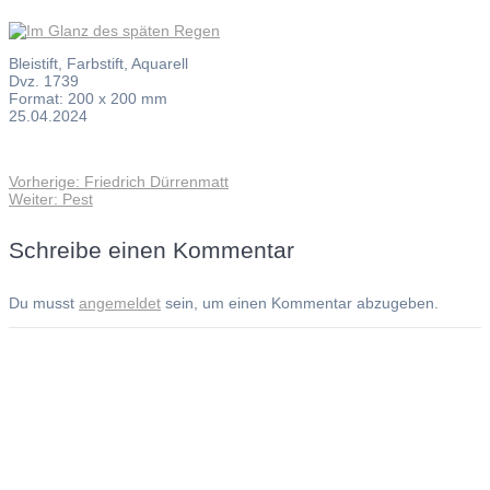
Bleistift, Farbstift, Aquarell
Dvz. 1739
Format: 200 x 200 mm
25.04.2024
Vorheriger
Vorherige:
Friedrich Dürrenmatt
Beitragsnavigation
Nächster
Beitrag:
Weiter:
Pest
Beitrag:
Schreibe einen Kommentar
Du musst
angemeldet
sein, um einen Kommentar abzugeben.
Andreas Noßmann - Zeichnungen
Seiteninformationen
Impressum
Datenschutzerklärung
© Copyright