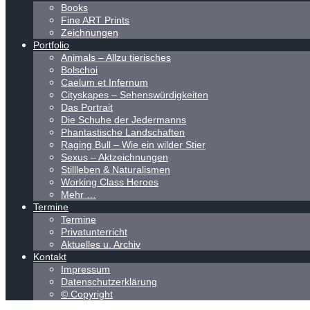
Books
Fine ART Prints
Zeichnungen
Portfolio
Animals – Allzu tierisches
Bolschoi
Caelum et Infernum
Cityskapes – Sehenswürdigkeiten
Das Portrait
Die Schuhe der Jedermanns
Phantastische Landschaften
Raging Bull – Wie ein wilder Stier
Sexus – Aktzeichnungen
Stillleben & Naturalismen
Working Class Heroes
Mehr …
Termine
Termine
Privatunterricht
Aktuelles u. Archiv
Kontakt
Impressum
Datenschutzerklärung
© Copyright