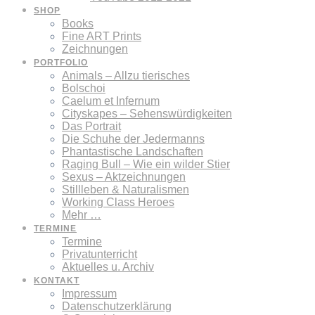
SHOP
Books
Fine ART Prints
Zeichnungen
PORTFOLIO
Animals – Allzu tierisches
Bolschoi
Caelum et Infernum
Cityskapes – Sehenswürdigkeiten
Das Portrait
Die Schuhe der Jedermanns
Phantastische Landschaften
Raging Bull – Wie ein wilder Stier
Sexus – Aktzeichnungen
Stillleben & Naturalismen
Working Class Heroes
Mehr …
TERMINE
Termine
Privatunterricht
Aktuelles u. Archiv
KONTAKT
Impressum
Datenschutzerklärung