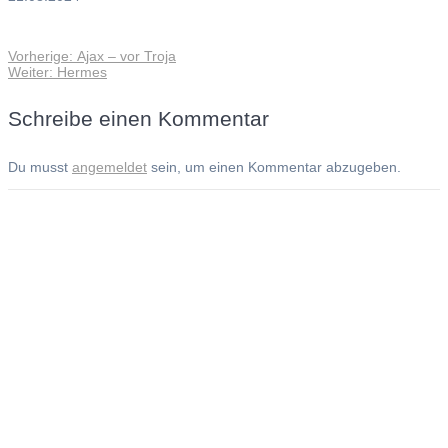
Vorheriger
Vorherige:
Ajax – vor Troja
Beitragsnavigation
Nächster
Beitrag:
Weiter:
Hermes
Beitrag:
Schreibe einen Kommentar
Du musst
angemeldet
sein, um einen Kommentar abzugeben.
Andreas Noßmann - Zeichnungen
Seiteninformationen
Impressum
Datenschutzerklärung
© Copyright
Kontakt
© 2026 Andreas Noßmann - Zeichnungen