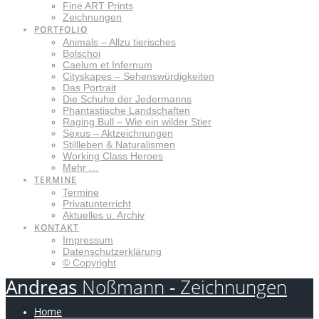
Fine ART Prints
Zeichnungen
PORTFOLIO
Animals – Allzu tierisches
Bolschoi
Caelum et Infernum
Cityskapes – Sehenswürdigkeiten
Das Portrait
Die Schuhe der Jedermanns
Phantastische Landschaften
Raging Bull – Wie ein wilder Stier
Sexus – Aktzeichnungen
Stillleben & Naturalismen
Working Class Heroes
Mehr …
TERMINE
Termine
Privatunterricht
Aktuelles u. Archiv
KONTAKT
Impressum
Datenschutzerklärung
© Copyright
Andreas
Noßmann
-
Zeichnungen
Home