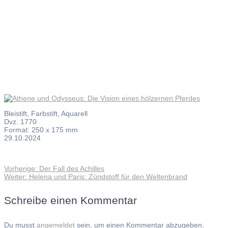
hölzernen
Pferdes
Bleistift, Farbstift, Aquarell
Dvz. 1770
Format: 250 x 175 mm
29.10.2024
Vorheriger
Vorherige:
Der Fall des Achilles
Beitragsnavigation
Nächster
Beitrag:
Weiter:
Helena und Paris: Zündstoff für den Weltenbrand
Beitrag:
Schreibe einen Kommentar
Du musst
angemeldet
sein, um einen Kommentar abzugeben.