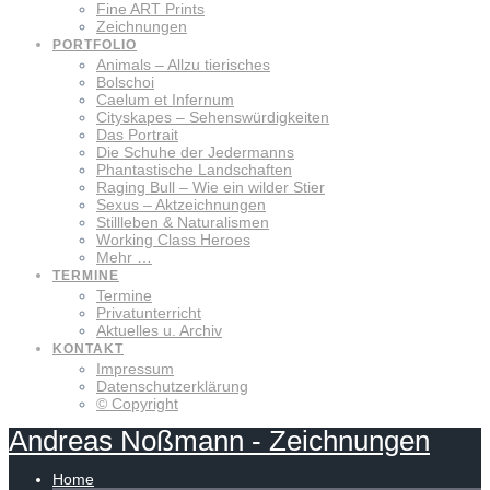
Fine ART Prints
Zeichnungen
PORTFOLIO
Animals – Allzu tierisches
Bolschoi
Caelum et Infernum
Cityskapes – Sehenswürdigkeiten
Das Portrait
Die Schuhe der Jedermanns
Phantastische Landschaften
Raging Bull – Wie ein wilder Stier
Sexus – Aktzeichnungen
Stillleben & Naturalismen
Working Class Heroes
Mehr …
TERMINE
Termine
Privatunterricht
Aktuelles u. Archiv
KONTAKT
Impressum
Datenschutzerklärung
© Copyright
Andreas
Noßmann
-
Zeichnungen
Home