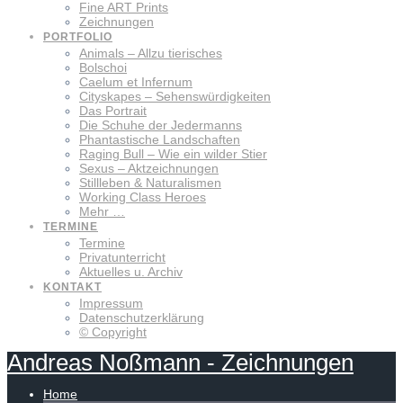
Fine ART Prints
Zeichnungen
PORTFOLIO
Animals – Allzu tierisches
Bolschoi
Caelum et Infernum
Cityskapes – Sehenswürdigkeiten
Das Portrait
Die Schuhe der Jedermanns
Phantastische Landschaften
Raging Bull – Wie ein wilder Stier
Sexus – Aktzeichnungen
Stillleben & Naturalismen
Working Class Heroes
Mehr …
TERMINE
Termine
Privatunterricht
Aktuelles u. Archiv
KONTAKT
Impressum
Datenschutzerklärung
© Copyright
Andreas
Noßmann
-
Zeichnungen
Home