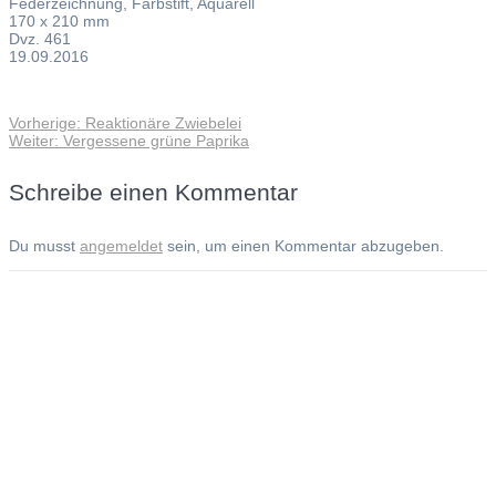
Federzeichnung, Farbstift, Aquarell
170 x 210 mm
Dvz. 461
19.09.2016
Vorheriger
Vorherige:
Reaktionäre Zwiebelei
Beitragsnavigation
Nächster
Beitrag:
Weiter:
Vergessene grüne Paprika
Beitrag:
Schreibe einen Kommentar
Du musst
angemeldet
sein, um einen Kommentar abzugeben.
Andreas Noßmann - Zeichnungen
Seiteninformationen
Impressum
Datenschutzerklärung
© Copyright
Kontakt
© 2026 Andreas Noßmann - Zeichnungen