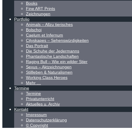
Books
Fine ART Prints
Zeichnungen
Portfolio
Animals – Allzu tierisches
Bolschoi
Caelum et Infernum
Cityskapes – Sehenswürdigkeiten
Das Portrait
Die Schuhe der Jedermanns
Phantastische Landschaften
Raging Bull – Wie ein wilder Stier
Sexus – Aktzeichnungen
Stillleben & Naturalismen
Working Class Heroes
Mehr …
Termine
Termine
Privatunterricht
Aktuelles u. Archiv
Kontakt
Impressum
Datenschutzerklärung
© Copyright