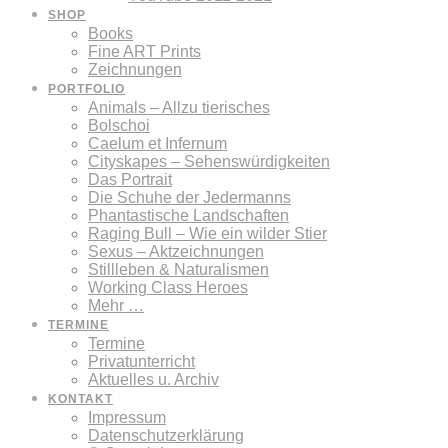
SHOP
Books
Fine ART Prints
Zeichnungen
PORTFOLIO
Animals – Allzu tierisches
Bolschoi
Caelum et Infernum
Cityskapes – Sehenswürdigkeiten
Das Portrait
Die Schuhe der Jedermanns
Phantastische Landschaften
Raging Bull – Wie ein wilder Stier
Sexus – Aktzeichnungen
Stillleben & Naturalismen
Working Class Heroes
Mehr …
TERMINE
Termine
Privatunterricht
Aktuelles u. Archiv
KONTAKT
Impressum
Datenschutzerklärung