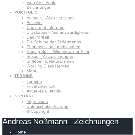
Fine ART Prints
Zeichnungen
PORTFOLIO
Animals – Allzu tierisches
Bolschoi
Caelum et Infernum
Cityskapes – Sehenswürdigkeiten
Das Portrait
Die Schuhe der Jedermanns
Phantastische Landschaften
Raging Bull – Wie ein wilder Stier
Sexus – Aktzeichnungen
Stillleben & Naturalismen
Working Class Heroes
Mehr …
TERMINE
Termine
Privatunterricht
Aktuelles u. Archiv
KONTAKT
Impressum
Datenschutzerklärung
© Copyright
Andreas
Noßmann
-
Zeichnungen
Home