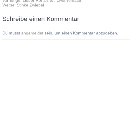
Vorherige:
Lieber Rot als tot, zwei Tomaten
Beitragsnavigation
Nächster
Beitrag:
Weiter:
Stinke Zwiebel
Beitrag:
Schreibe einen Kommentar
Du musst
angemeldet
sein, um einen Kommentar abzugeben.
Andreas Noßmann - Zeichnungen
Seiteninformationen
Impressum
Datenschutzerklärung
© Copyright
Kontakt
© 2026 Andreas Noßmann - Zeichnungen