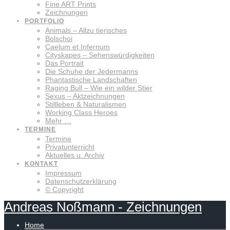
Fine ART Prints
Zeichnungen
PORTFOLIO
Animals – Allzu tierisches
Bolschoi
Caelum et Infernum
Cityskapes – Sehenswürdigkeiten
Das Portrait
Die Schuhe der Jedermanns
Phantastische Landschaften
Raging Bull – Wie ein wilder Stier
Sexus – Aktzeichnungen
Stillleben & Naturalismen
Working Class Heroes
Mehr …
TERMINE
Termine
Privatunterricht
Aktuelles u. Archiv
KONTAKT
Impressum
Datenschutzerklärung
© Copyright
Andreas
Noßmann
-
Zeichnungen
Home