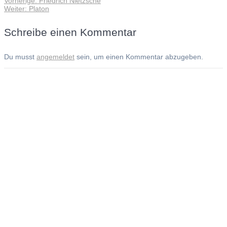
Vorherige:
Friedrich Nietzsche
Beitragsnavigation
Nächster
Beitrag:
Weiter:
Platon
Beitrag:
Schreibe einen Kommentar
Du musst
angemeldet
sein, um einen Kommentar abzugeben.
Andreas Noßmann - Zeichnungen
Seiteninformationen
Impressum
Datenschutzerklärung
© Copyright
Kontakt
© 2026 Andreas Noßmann - Zeichnungen