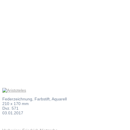
Aristotele
Federzeichnung, Farbstift, Aquarell
210 x 170 mm
Dvz. 571
03.01.2017
Vorheriger