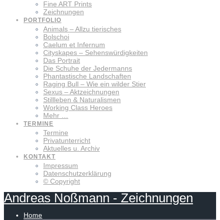
Fine ART Prints
Zeichnungen
PORTFOLIO
Animals – Allzu tierisches
Bolschoi
Caelum et Infernum
Cityskapes – Sehenswürdigkeiten
Das Portrait
Die Schuhe der Jedermanns
Phantastische Landschaften
Raging Bull – Wie ein wilder Stier
Sexus – Aktzeichnungen
Stillleben & Naturalismen
Working Class Heroes
Mehr …
TERMINE
Termine
Privatunterricht
Aktuelles u. Archiv
KONTAKT
Impressum
Datenschutzerklärung
© Copyright
Andreas
Noßmann
-
Zeichnungen
Home