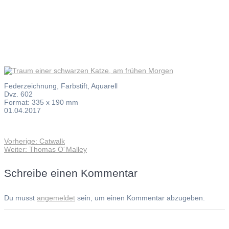
Morgen
Federzeichnung, Farbstift, Aquarell
Dvz. 602
Format: 335 x 190 mm
01.04.2017
Vorheriger
Vorherige:
Catwalk
Beitragsnavigation
Nächster
Beitrag:
Weiter:
Thomas O´Malley
Beitrag:
Schreibe einen Kommentar
Du musst
angemeldet
sein, um einen Kommentar abzugeben.
Andreas Noßmann - Zeichnungen