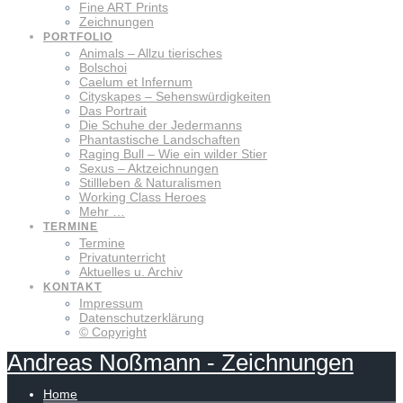
Fine ART Prints
Zeichnungen
PORTFOLIO
Animals – Allzu tierisches
Bolschoi
Caelum et Infernum
Cityskapes – Sehenswürdigkeiten
Das Portrait
Die Schuhe der Jedermanns
Phantastische Landschaften
Raging Bull – Wie ein wilder Stier
Sexus – Aktzeichnungen
Stillleben & Naturalismen
Working Class Heroes
Mehr …
TERMINE
Termine
Privatunterricht
Aktuelles u. Archiv
KONTAKT
Impressum
Datenschutzerklärung
© Copyright
Andreas
Noßmann
-
Zeichnungen
Home