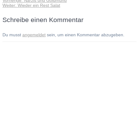
Vorherige:
Narzis und Goldmund
Beitragsnavigation
Nächster
Beitrag:
Weiter:
Wieder ein Rest Salat
Beitrag:
Schreibe einen Kommentar
Du musst
angemeldet
sein, um einen Kommentar abzugeben.
Andreas Noßmann - Zeichnungen
Seiteninformationen
Impressum
Datenschutzerklärung
© Copyright
Kontakt
© 2026 Andreas Noßmann - Zeichnungen