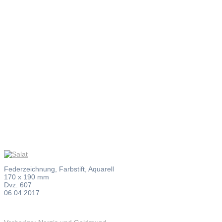
Salat
Federzeichnung, Farbstift, Aquarell
170 x 190 mm
Dvz. 607
06.04.2017
Vorheriger