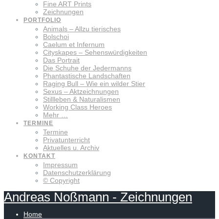
Fine ART Prints
Zeichnungen
PORTFOLIO
Animals – Allzu tierisches
Bolschoi
Caelum et Infernum
Cityskapes – Sehenswürdigkeiten
Das Portrait
Die Schuhe der Jedermanns
Phantastische Landschaften
Raging Bull – Wie ein wilder Stier
Sexus – Aktzeichnungen
Stillleben & Naturalismen
Working Class Heroes
Mehr …
TERMINE
Termine
Privatunterricht
Aktuelles u. Archiv
KONTAKT
Impressum
Datenschutzerklärung
© Copyright
Andreas
Noßmann
-
Zeichnungen
Home