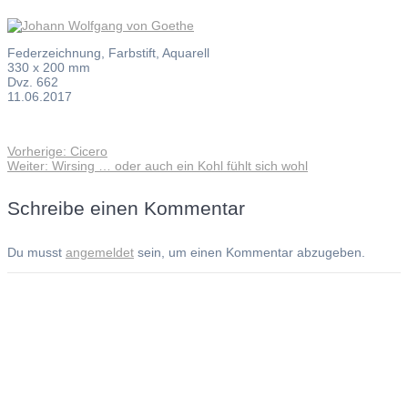
Federzeichnung, Farbstift, Aquarell
330 x 200 mm
Dvz. 662
11.06.2017
Vorheriger
Vorherige:
Cicero
Beitragsnavigation
Nächster
Beitrag:
Weiter:
Wirsing … oder auch ein Kohl fühlt sich wohl
Beitrag:
Schreibe einen Kommentar
Du musst
angemeldet
sein, um einen Kommentar abzugeben.
Andreas Noßmann - Zeichnungen
Seiteninformationen
Impressum
Datenschutzerklärung
© Copyright