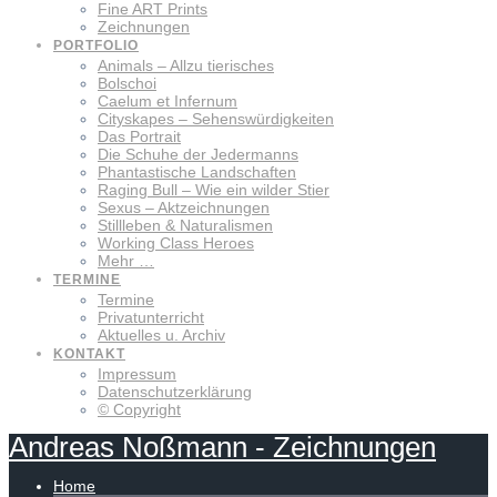
Fine ART Prints
Zeichnungen
PORTFOLIO
Animals – Allzu tierisches
Bolschoi
Caelum et Infernum
Cityskapes – Sehenswürdigkeiten
Das Portrait
Die Schuhe der Jedermanns
Phantastische Landschaften
Raging Bull – Wie ein wilder Stier
Sexus – Aktzeichnungen
Stillleben & Naturalismen
Working Class Heroes
Mehr …
TERMINE
Termine
Privatunterricht
Aktuelles u. Archiv
KONTAKT
Impressum
Datenschutzerklärung
© Copyright
Andreas
Noßmann
-
Zeichnungen
Home