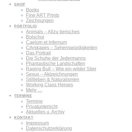
SHOP
Books
Fine ART Prints
Zeichnungen
PORTFOLIO
Animals – Allzu tierisches
Bolschoi
Caelum et Infernum
Cityskapes – Sehenswürdigkeiten
Das Portrait
Die Schuhe der Jedermanns
Phantastische Landschaften
Raging Bull – Wie ein wilder Stier
Sexus – Aktzeichnungen
Stillleben & Naturalismen
Working Class Heroes
Mehr …
TERMINE
Termine
Privatunterricht
Aktuelles u. Archiv
KONTAKT
Impressum
Datenschutzerklärung