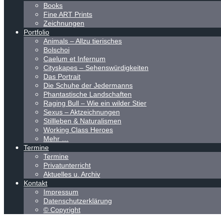
Books
Fine ART Prints
Zeichnungen
Portfolio
Animals – Allzu tierisches
Bolschoi
Caelum et Infernum
Cityskapes – Sehenswürdigkeiten
Das Portrait
Die Schuhe der Jedermanns
Phantastische Landschaften
Raging Bull – Wie ein wilder Stier
Sexus – Aktzeichnungen
Stillleben & Naturalismen
Working Class Heroes
Mehr …
Termine
Termine
Privatunterricht
Aktuelles u. Archiv
Kontakt
Impressum
Datenschutzerklärung
© Copyright