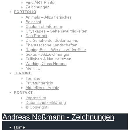
Fine ART Prints
Zeichnungen
PORTFOLIO
Animals – Allzu tierisches
Bolschoi
Caelum et Infernum
Cityskapes – Sehenswürdigkeiten
Das Portrait
Die Schuhe der Jedermanns
Phantastische Landschaften
Raging Bull – Wie ein wilder Stier
Sexus – Aktzeichnungen
Stillleben & Naturalismen
Working Class Heroes
Mehr …
TERMINE
Termine
Privatunterricht
Aktuelles u. Archiv
KONTAKT
Impressum
Datenschutzerklärung
© Copyright
Andreas
Noßmann
-
Zeichnungen
Home