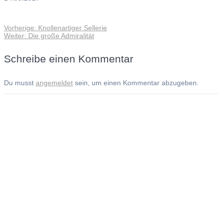
Vorheriger
Vorherige:
Knollenartiger Sellerie
Beitragsnavigation
Nächster
Beitrag:
Weiter:
Die große Admiralität
Beitrag:
Schreibe einen Kommentar
Du musst
angemeldet
sein, um einen Kommentar abzugeben.
Andreas Noßmann - Zeichnungen
Seiteninformationen
Impressum
Datenschutzerklärung
© Copyright
Kontakt
© 2026 Andreas Noßmann - Zeichnungen