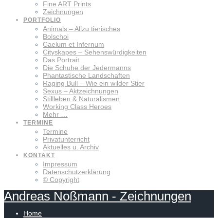
Fine ART Prints
Zeichnungen
PORTFOLIO
Animals – Allzu tierisches
Bolschoi
Caelum et Infernum
Cityskapes – Sehenswürdigkeiten
Das Portrait
Die Schuhe der Jedermanns
Phantastische Landschaften
Raging Bull – Wie ein wilder Stier
Sexus – Aktzeichnungen
Stillleben & Naturalismen
Working Class Heroes
Mehr …
TERMINE
Termine
Privatunterricht
Aktuelles u. Archiv
KONTAKT
Impressum
Datenschutzerklärung
© Copyright
Andreas
Noßmann
-
Zeichnungen
Home