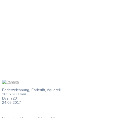
Papaya
Federzeichnung, Farbstift, Aquarell
165 x 200 mm
Dvz. 723
24.08.2017
Vorheriger