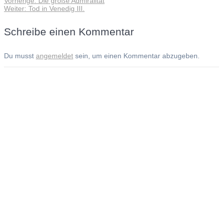
Vorherige:
Die große Admiralität
Beitragsnavigation
Nächster
Beitrag:
Weiter:
Tod in Venedig III.
Beitrag:
Schreibe einen Kommentar
Du musst
angemeldet
sein, um einen Kommentar abzugeben.
Andreas Noßmann - Zeichnungen
Seiteninformationen
Impressum
Datenschutzerklärung
© Copyright
Kontakt
© 2026 Andreas Noßmann - Zeichnungen