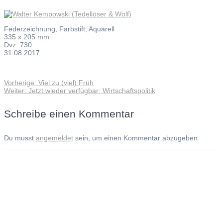
Federzeichnung, Farbstift, Aquarell
335 x 205 mm
Dvz. 730
31.08.2017
Vorheriger
Vorherige:
Viel zu (viel) Früh
Beitragsnavigation
Nächster
Beitrag:
Weiter:
Jetzt wieder verfügbar: Wirtschaftspolitik
Beitrag:
Schreibe einen Kommentar
Du musst
angemeldet
sein, um einen Kommentar abzugeben.
Andreas Noßmann - Zeichnungen
Seiteninformationen
Impressum
Datenschutzerklärung
© Copyright