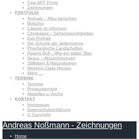
Fine ART Prints
Zeichnungen
PORTFOLIO
Animals – Allzu tierisches
Bolschoi
Caelum et Infernum
Cityskapes – Sehenswürdigkeiten
Das Portrait
Die Schuhe der Jedermanns
Phantastische Landschaften
Raging Bull – Wie ein wilder Stier
Sexus – Aktzeichnungen
Stillleben & Naturalismen
Working Class Heroes
Mehr …
TERMINE
Termine
Privatunterricht
Aktuelles u. Archiv
KONTAKT
Impressum
Datenschutzerklärung
© Copyright
Andreas
Noßmann
-
Zeichnungen
Home