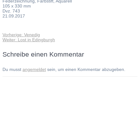
Federzeichnung, Farbstift, Aquarell
105 x 330 mm
Dvz. 743
21.09.2017
Vorheriger
Vorherige:
Venedig
Beitragsnavigation
Nächster
Beitrag:
Weiter:
Lost in Edingburgh
Beitrag:
Schreibe einen Kommentar
Du musst
angemeldet
sein, um einen Kommentar abzugeben.
Andreas Noßmann - Zeichnungen
Seiteninformationen
Impressum
Datenschutzerklärung
© Copyright
Kontakt
© 2026 Andreas Noßmann - Zeichnungen