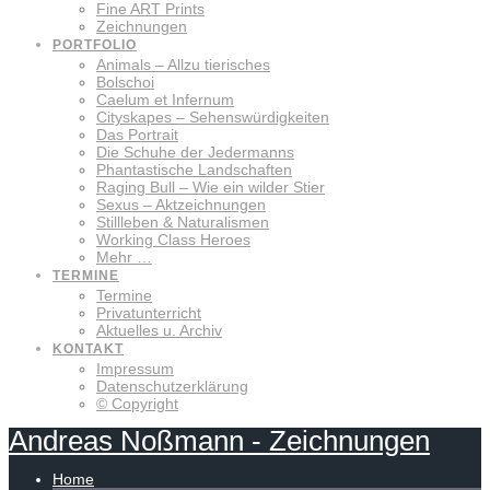
Fine ART Prints
Zeichnungen
PORTFOLIO
Animals – Allzu tierisches
Bolschoi
Caelum et Infernum
Cityskapes – Sehenswürdigkeiten
Das Portrait
Die Schuhe der Jedermanns
Phantastische Landschaften
Raging Bull – Wie ein wilder Stier
Sexus – Aktzeichnungen
Stillleben & Naturalismen
Working Class Heroes
Mehr …
TERMINE
Termine
Privatunterricht
Aktuelles u. Archiv
KONTAKT
Impressum
Datenschutzerklärung
© Copyright
Andreas
Noßmann
-
Zeichnungen
Home