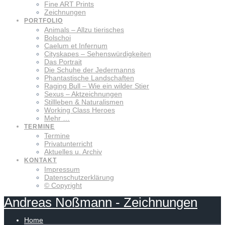
Fine ART Prints
Zeichnungen
PORTFOLIO
Animals – Allzu tierisches
Bolschoi
Caelum et Infernum
Cityskapes – Sehenswürdigkeiten
Das Portrait
Die Schuhe der Jedermanns
Phantastische Landschaften
Raging Bull – Wie ein wilder Stier
Sexus – Aktzeichnungen
Stillleben & Naturalismen
Working Class Heroes
Mehr …
TERMINE
Termine
Privatunterricht
Aktuelles u. Archiv
KONTAKT
Impressum
Datenschutzerklärung
© Copyright
Andreas
Noßmann
-
Zeichnungen
Home