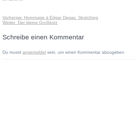
Vorheriger
Vorherige:
Hommage á Edgar Degas: Stretching
Beitragsnavigation
Nächster
Beitrag:
Weiter:
Der kleine Großkotz
Beitrag:
Schreibe einen Kommentar
Du musst
angemeldet
sein, um einen Kommentar abzugeben.
Andreas Noßmann - Zeichnungen
Seiteninformationen
Impressum
Datenschutzerklärung
© Copyright
Kontakt
© 2026 Andreas Noßmann - Zeichnungen