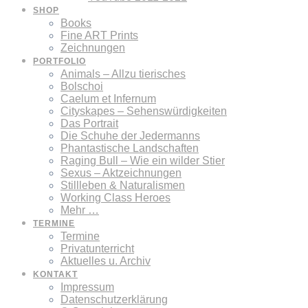
SHOP
Books
Fine ART Prints
Zeichnungen
PORTFOLIO
Animals – Allzu tierisches
Bolschoi
Caelum et Infernum
Cityskapes – Sehenswürdigkeiten
Das Portrait
Die Schuhe der Jedermanns
Phantastische Landschaften
Raging Bull – Wie ein wilder Stier
Sexus – Aktzeichnungen
Stillleben & Naturalismen
Working Class Heroes
Mehr …
TERMINE
Termine
Privatunterricht
Aktuelles u. Archiv
KONTAKT
Impressum
Datenschutzerklärung