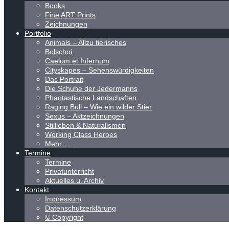
Books
Fine ART Prints
Zeichnungen
Portfolio
Animals – Allzu tierisches
Bolschoi
Caelum et Infernum
Cityskapes – Sehenswürdigkeiten
Das Portrait
Die Schuhe der Jedermanns
Phantastische Landschaften
Raging Bull – Wie ein wilder Stier
Sexus – Aktzeichnungen
Stillleben & Naturalismen
Working Class Heroes
Mehr …
Termine
Termine
Privatunterricht
Aktuelles u. Archiv
Kontakt
Impressum
Datenschutzerklärung
© Copyright