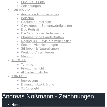
Fine ART Prints
Zeichnungen
PORTFOLIO
Animals – Allzu tierisches
Bolschoi
Caelum et Infernum
Cityskapes – Sehenswürdigkeiten
Das Portrait
Die Schuhe der Jedermanns
Phantastische Landschaften
Raging Bull – Wie ein wilder Stier
Sexus – Aktzeichnungen
Stillleben & Naturalismen
Working Class Heroes
Mehr …
TERMINE
Termine
Privatunterricht
Aktuelles u. Archiv
KONTAKT
Impressum
Datenschutzerklärung
© Copyright
Andreas
Noßmann
-
Zeichnungen
Home