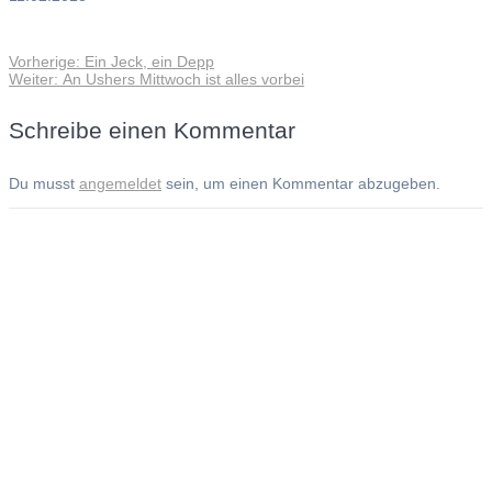
Vorheriger
Vorherige:
Ein Jeck, ein Depp
Beitragsnavigation
Nächster
Beitrag:
Weiter:
An Ushers Mittwoch ist alles vorbei
Beitrag:
Schreibe einen Kommentar
Du musst
angemeldet
sein, um einen Kommentar abzugeben.
Andreas Noßmann - Zeichnungen
Seiteninformationen
Impressum
Datenschutzerklärung
© Copyright
Kontakt
© 2026 Andreas Noßmann - Zeichnungen