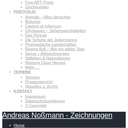
Fine ART Prints
Zeichnungen
PORTFOLIO
Animals – Allzu tierisches
Bolschoi
Caelum et Infernum
Cityskapes – Sehenswürdigkeiten
Das Portrait
Die Schuhe der Jedermanns
Phantastische Landschaften
Raging Bull – Wie ein wilder Stier
Sexus – Aktzeichnungen
Stillleben & Naturalismen
Working Class Heroes
Mehr …
TERMINE
Termine
Privatunterricht
Aktuelles u. Archiv
KONTAKT
Impressum
Datenschutzerklärung
© Copyright
Andreas
Noßmann
-
Zeichnungen
Home