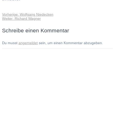
Vorheriger
Vorherige:
Wolfgang Niedecken
Beitragsnavigation
Nächster
Beitrag:
Weiter:
Richard Wagner
Beitrag:
Schreibe einen Kommentar
Du musst
angemeldet
sein, um einen Kommentar abzugeben.
Andreas Noßmann - Zeichnungen
Seiteninformationen
Impressum
Datenschutzerklärung
© Copyright
Kontakt
© 2026 Andreas Noßmann - Zeichnungen